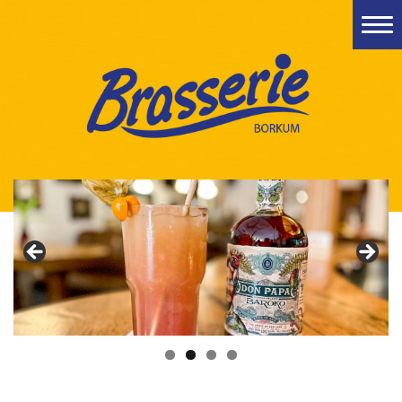
Startseite
Restaurant
Speisekarte
Veranstaltungen
Bildergalerie
Kontakt
Impressum
Datenschutzerklärung