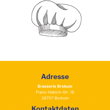
Adresse
Brasserie Brokum
Franz-Habich-Str. 18
26757 Borkum
Kontaktdaten